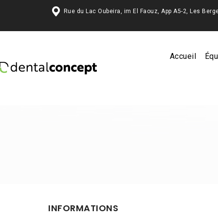
Rue du Lac Oubeira, im El Faouz, App A5-2, Les 
Accueil
Équ
INFORMATIONS