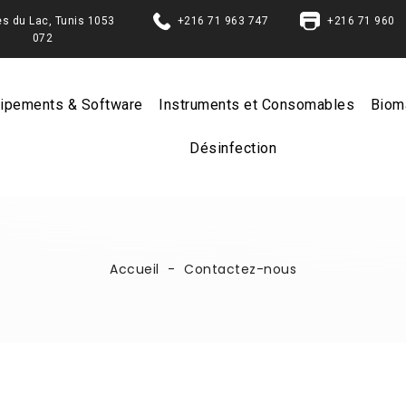
Berges du Lac, Tunis 1053
+216 71 963 747
+216 71 960
072
ipements & Software
Instruments et Consomables
Biom
Désinfection
Accueil
Contactez-nous