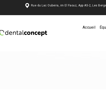
Rue du Lac Oubeira, im El Faouz, App A5-2, Les 
Accueil
Équ