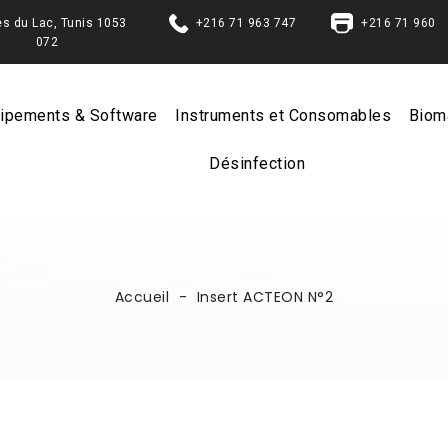
Berges du Lac, Tunis 1053
+216 71 963 747
+216 71 960
072
ipements & Software
Instruments et Consomables
Biom
Désinfection
Accueil
Insert ACTEON N°2