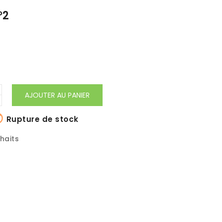
°2
AJOUTER AU PANIER

Rupture de stock
uhaits