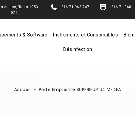
Berges du Lac, Tunis 1053
+216 71 963 747
+216 71 960
072
ipements & Software
Instruments et Consomables
Biom
Désinfection
Accueil
Porte Empreinte SUPERIEUR U4 MEDEA