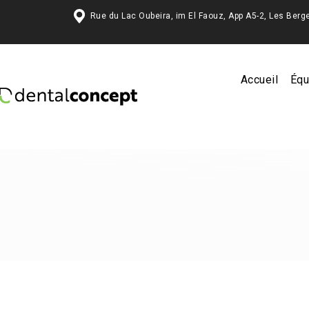
Rue du Lac Oubeira, im El Faouz, App A5-2, Les 
Accueil
Équ