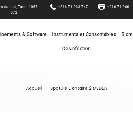
Berges du Lac, Tunis 1053
+216 71 963 747
+216 71 960
072
ipements & Software
Instruments et Consomables
Biom
Désinfection
Accueil
Spatule Dentaire 2 MEDEA