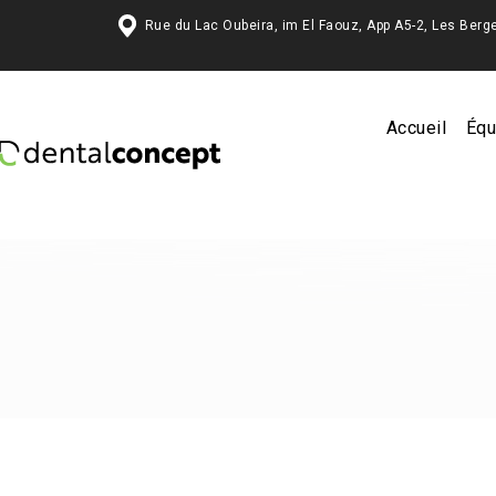
Rue du Lac Oubeira, im El Faouz, App A5-2, Les 
Accueil
Équ